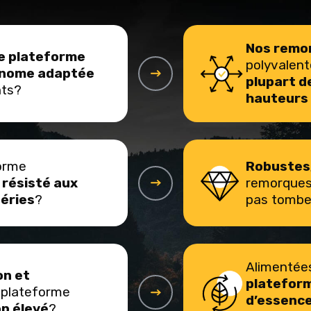
Nos remo
e plateforme
polyvalen
onome adaptée
plupart d
nts?
hauteurs
forme
Robustes,
s
résisté aux
remorques 
éries
?
pas tombe
Alimentées 
on et
plateform
 plateforme
d’essenc
op élevé
?