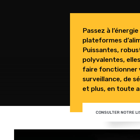
Passez à l’énergie
plateformes d’ali
Puissantes, robus
polyvalentes, elle
faire fonctionner
surveillance, de sé
et plus, en toute 
CONSULTER NOTRE LI