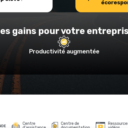
écorespo
es gains pour votre entrepri
Productivité augmentée
Centre
Centre de
Ressource
NDE
d'assistance
documentation
vidéos