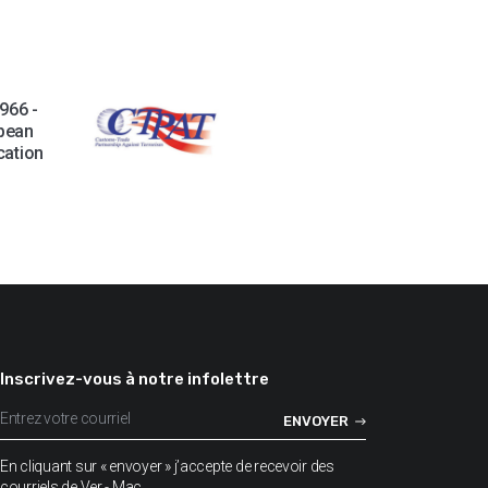
966 -
pean
ication
Inscrivez-vous à notre infolettre
En cliquant sur « envoyer » j’accepte de recevoir des
courriels de Ver - Mac.