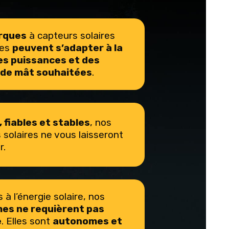
rques
à capteurs solaires
tes
peuvent s’adapter à la
es puissances et des
 de mât souhaitées
.
 fiables et stables
, nos
solaires ne vous laisseront
r.
à l’énergie solaire, nos
es ne requièrent pas
e
. Elles sont
autonomes et