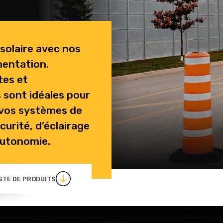
 solaire avec nos
mentation.
tes et
s sont idéales pour
 vos systèmes de
curité, d’éclairage
autonomie.
STE DE PRODUITS