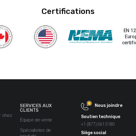
Certifications
EN 12
Euro
certif
Nous joindre
SERVICES AUX
CLIENTS
er chez
Soutien technique
Équipe de vente
+1 (877) 561.5180
Spécialistes de
Siège social
produits