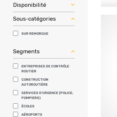
Disponibilité
Sous-catégories
ÉTATS-UNIS
CANADA
SUR REMORQUE
INTERNATIONAL
SOURCEWELL
Segments
GSA
EQUALIS
ENTREPRISES DE CONTRÔLE
ROUTIER
CONSTRUCTION
AUTOROUTIÈRE
SERVICES D’URGENCE (POLICE,
POMPIERS)
ÉCOLES
AÉROPORTS