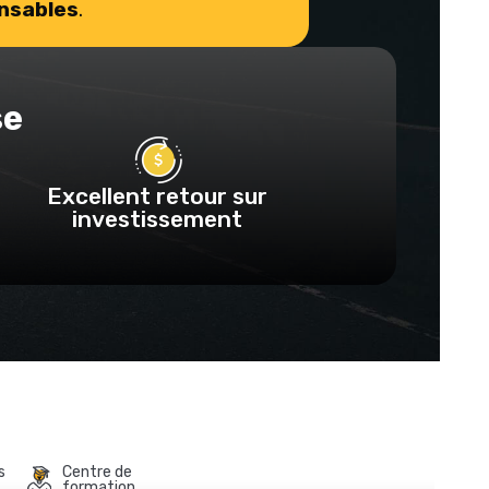
nsables
.
se
Excellent retour sur
investissement
s
Centre de
formation