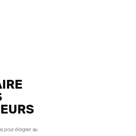
AIRE
S
LEURS
s pour éloigner au