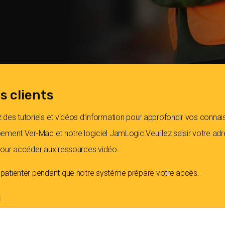
s clients
 des tutoriels et vidéos d’information pour approfondir vos conna
pement Ver-Mac et notre logiciel JamLogic.Veuillez saisir votre ad
 pour accéder aux ressources vidéo.
 patienter pendant que notre système prépare votre accès.
l