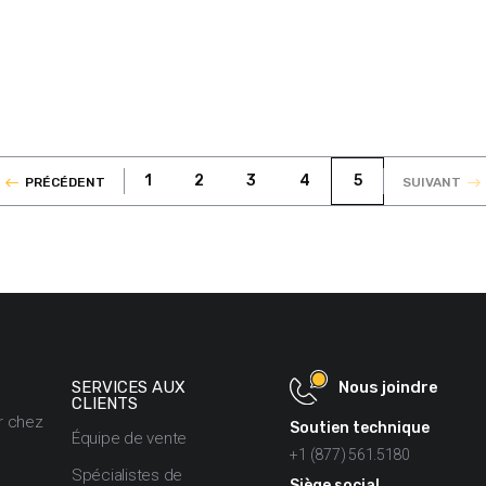
1
2
3
4
5
PRÉCÉDENT
SUIVANT
Nous joindre
SERVICES AUX
CLIENTS
er chez
Soutien technique
Équipe de vente
+1 (877) 561.5180
Spécialistes de
Siège social