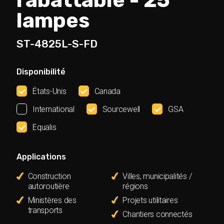
rabattable - 25
lampes
ST-4825L-S-FD
Disponibilité
États-Unis
Canada
International
Sourcewell
GSA
Equalis
Applications
Construction
Villes, municipalités /
autoroutière
régions
Ministères des
Projets utilitaires
transports
Chantiers connectés