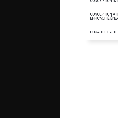
CONCEPTION R
CONCEPTION À 
EFFICACITÉ ÉN
DURABLE, FACILE