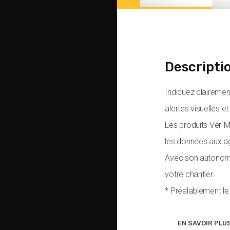
Descripti
Indiquez clairemen
alertes visuelles e
Les produits Ver-
les données aux a
Avec son autonomie
votre chantier.
* Préalablement l
EN SAVOIR PLU