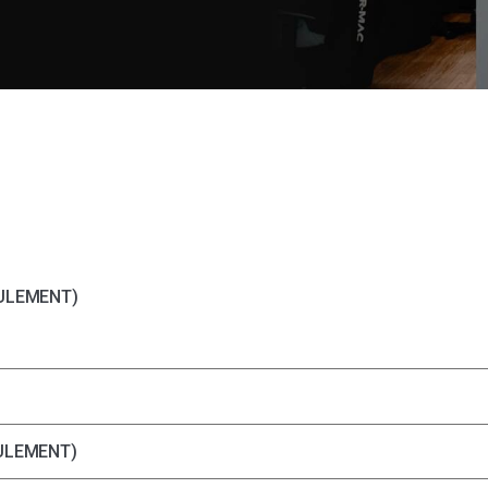
EULEMENT)
ent)
EULEMENT)
Controller (anglais seulement)