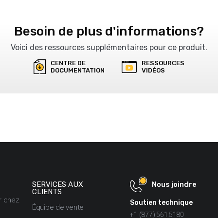
is seulement)
troller (anglais seulement)
Besoin de plus d'informations?
 V-Touch Controller (anglais seulement)
Voici des ressources supplémentaires pour ce produit.
CENTRE DE
RESSOURCES
DOCUMENTATION
VIDÉOS
Nous joindre
SERVICES AUX
CLIENTS
er chez
Soutien technique
Équipe de vente
+1 (877) 561.5180