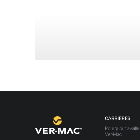
How to Remove an Integrated Modem (angla
How to Reset the Password on a V-Touch Con
How to Update the Firmware Version on your
CARRIÈRES
Pourquoi travaill
Ver-Mac